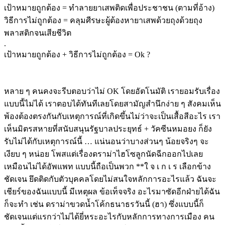
เป้าหมายถูกต้อง = ทำลายยาเสพติดเพื่อประชาชน (ตามที่อ้าง)
วิธีการไม่ถูกต้อง = คลุมศีรษะผู้ต้องหายาเสพด้วยถุงด้วยถุง
พลาสติกจนเสียชีวิต
.
เป้าหมายถูกต้อง + วิธีการไม่ถูกต้อง = Ok ?
หลาย ๆ คนคงจะรีบตอบว่าไม่ OK โดยอัตโนมัติ เรายอมรับเรื่อง
แบบนี้ไม่ได้ เราตอบได้ทันทีเลยโดยสามัญสำนึกง่าย ๆ สังคมเห็น
พ้องต้องตรงกันกับเหตุการณ์ที่เกิดขึ้นไม่ว่าจะเป็นเสื้อสีอะไร เรา
เห็นมิตรสหายที่สนับสนุนรัฐบาลประยุทธ์ + วัคซีนหมอยง ก็ยัง
รับไม่ได้กับเหตุการณ์นี้ … แน่นอนว่าบางส่วนๆ น้อยจริงๆ จะ
เงียบ ๆ หน่อย โพสแต่เรื่องดราม่าไฮโซลูกนัดฉีกออกไปเลย
เหมือนไม่ได้อัพแพท แบบนี้ถือเป็นพวก **ใ จ เ ก เ ร เลือกข้าง
ชัดเจน ยึดติดกับตัวบุคคลโดยไม่สนใจหลักการอะไรแล้ว ฉันจะ
เชียร์ของฉันแบบนี้ มีเหตุผล ข้อเท็จจริง อะไรมาซัดอีกฝ่ายได้ฉัน
ก็จะทำ เช่น ดราม่าขวดน้ำโค้กธนาธรวันนี้ (ฮา) ซึ่งแบบนี้ก็
ชัดเจนแต่แรกว่าไม่ได้ยี่หระอะไรกับหลักการทางการเมือง คน