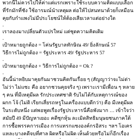
พวกนี้ไม่ควรไปให้ค่าแต่แรกเพราะใช้ระบบความคิดแบบเลือก
ที่รักมักที่ชัง ใช้อารมณ์นำเหตุผล ต่อให้ไปสนทนาด้วยก็เหมือน
คุยกับกำแพงไม่มีประโยชน์ให้ต้องเสียเวลาแต่อย่างใด
.
เราลองมาเปลี่ยนตัวแปรใหม่ แต่ชุดความคิดเดิม
.
เป้าหมายถูกต้อง = โค่นรัฐบาลทักษิณ 49/ ยิ่งลักษณ์ 57
วิธีการไม่ถูกต้อง = รัฐประหาร 49/ รัฐประหาร 57
.
เป้าหมายถูกต้อง + วิธีการไม่ถูกต้อง = Ok ?
.
อันนี้น่าหยิบมาคุยกันมาชวนคิดกันเรื่อย ๆ (สัญญาว่าจะไม่ด่า
ไม่ว่า ไม่แซะ คือ อยากชวนคุยจริง ๆ) เพราะเรามีเพื่อน ๆ หลาย
ๆ คน ที่มีเหตุมีผล รักประเทศชาติ รับไม่ได้กับเหตุการณ์ของ
ผกก โจ้ (ไม่ดิ เรียกเสี่ยรถหรูในเครื่องแบบดีกว่า) คือ มีเหตุมีผล
ในระดับหนึ่ง แต่พอพูดเรื่องรัฐประหารนี่คือพังมาก … เข้าใจว่า
สมัยปี 49 มีปัญหาเยอะ คดีซุกหุ้น ละเมิดสิทธิมนุษยชนภาคใต้
การซื้อพรรคการเมือง การแทรกแซงองค์กรอิสระ ฯลฯ โอเคร
แหละบางคดีจบที่ศาล ผิดหรือไม่ผิด เห็นด้วยหรือไม่ก็อีกเรื่อง