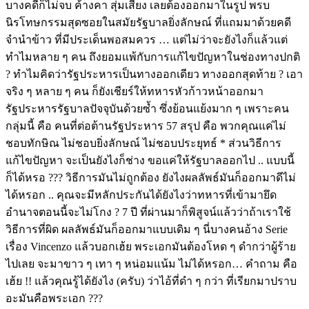
บางคดีก็ไม่จบ ค้างคา สุ่มเสี่ยง เลยต้องออกมาในรูป พรบ
นิรโทษกรรมสุดซอยในสมัยรัฐบาลยิ่งลักษณ์ ที่แถมมาด้วยคดี
จำนำข้าว ที่มีประเด็นพอสมควร … แต่ไม่ว่าจะยังไงก็แล้วแต่
ทำไมหลาย ๆ คน ถึงยอมแพ้กับการแก้ไขปัญหาในช่องทางปกติ
? ทำไมคิดว่ารัฐประหารเป็นทางออกเดียว ทางออกสุดท้าย ? เอา
จริง ๆ หลาย ๆ คน ก็ยังเชียร์ให้ทหารหัวก้าวหน้าออกมา
รัฐประหารรัฐบาลปัจจุบันด้วยซ้ำ ซึ่งย้อนแย้งมาก ๆ เพราะคน
กลุ่มนี้ คือ คนที่ต่อต้านรัฐประหาร 57 สรุป คือ พวกคุณแค่ไม่
ชอบทักษิณ ไม่ชอบยิ่งลักษณ์ ไม่ชอบประยุทธ์ * ส่วนวิธีการ
แก้ไขปัญหา จะเป็นยังไงก็ช่าง ขอแค่ให้รัฐบาลออกไป .. แบบนี้
ก็ได้หรอ ??? วิธีการมันไม่ถูกต้อง ยังไงผลลัพธ์มันก็ออกมาดีไม่
ได้หรอก .. คุณจะมีหลักประกันได้ยังไงว่าทหารที่เข้ามายึด
อำนาจตอนนี้จะไม่โกง ? 7 ปี ที่ผ่านมาก็พิสูจน์แล้วว่าถ้าเราใช้
วิธีการที่ผิด ผลลัพธ์มันก็ออกมาแบบเดิม ๆ นี่บางคนอ้าง Serie
เรื่อง Vincenzo แล้วบอกเฮ้ย พระเอกมันต้องโหด ๆ ดำกว่าผู้ร้าย
ไปเลย จะมาขาว ๆ เทา ๆ หน่อมแน้ม ไม่ได้หรอก… คำถาม คือ
เฮ้ย !! แล้วคุณรู้ได้ยังไง (ครับ) ว่าไอ้ที่ดำ ๆ กว่า ที่เรียกมาปราบ
อะมันคือพระเอก ???